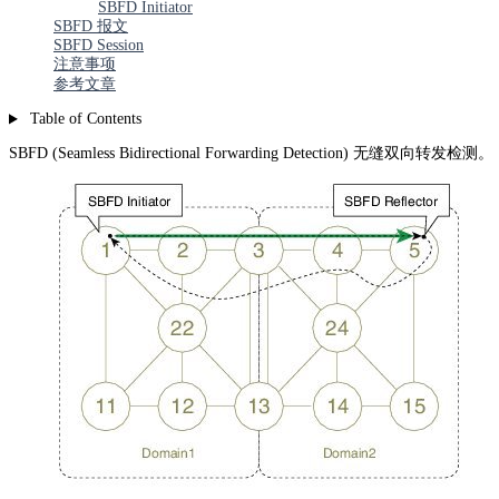
SBFD Initiator
SBFD 报文
SBFD Session
注意事项
参考文章
Table of Contents
SBFD (Seamless Bidirectional Forwarding Detection) 无缝双向转发检测。