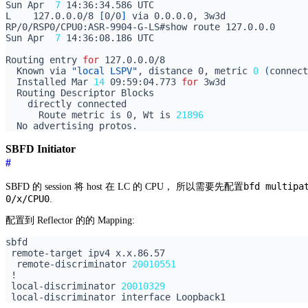
Sun Apr  
7
L    127.0.0.0/8 
[
0/0
]
Sun Apr  
7
Routing entry 
for
  Known via 
"local LSPV"
, distance 0, metric 
0
(
connect
  Installed Mar 
14
 09:59:04.773 
for
      Route metric is 0, Wt is 
21896
SBFD Initiator
#
bfd multipa
SBFD 的 session 将 host 在 LC 的 CPU， 所以需要先配置
0/x/CPU0
.
配置到 Reflector 的的 Mapping:
  remote-discriminator 
20010551
 local-discriminator 
20010329