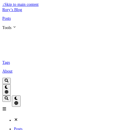
↓
Skip to main content
Rory’s Blog
Posts
Tools
Tags
About
Posts