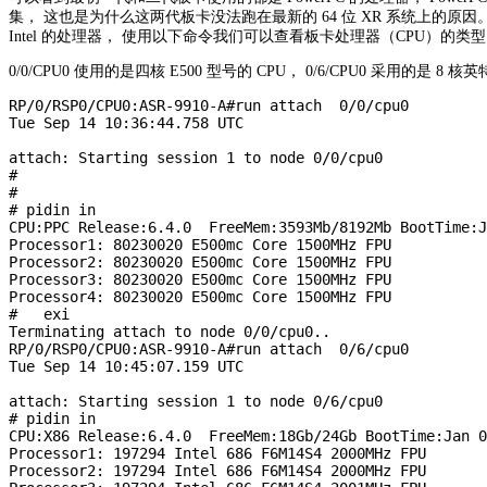
集， 这也是为什么这两代板卡没法跑在最新的 64 位 XR 系统上的原
Intel 的处理器， 使用以下命令我们可以查看板卡处理器（CPU）的类型
0/0/CPU0 使用的是四核 E500 型号的 CPU， 0/6/CPU0 采用的是 8 核英
RP/0/RSP0/CPU0:ASR-9910-A#run attach  0/0/cpu0

Tue Sep 14 10:36:44.758 UTC

attach: Starting session 1 to node 0/0/cpu0

#

#

# pidin in

CPU:PPC Release:6.4.0  FreeMem:3593Mb/8192Mb BootTime:J
Processor1: 80230020 E500mc Core 1500MHz FPU

Processor2: 80230020 E500mc Core 1500MHz FPU

Processor3: 80230020 E500mc Core 1500MHz FPU

Processor4: 80230020 E500mc Core 1500MHz FPU

#   exi

Terminating attach to node 0/0/cpu0..

RP/0/RSP0/CPU0:ASR-9910-A#run attach  0/6/cpu0

Tue Sep 14 10:45:07.159 UTC

attach: Starting session 1 to node 0/6/cpu0

# pidin in

CPU:X86 Release:6.4.0  FreeMem:18Gb/24Gb BootTime:Jan 0
Processor1: 197294 Intel 686 F6M14S4 2000MHz FPU

Processor2: 197294 Intel 686 F6M14S4 2000MHz FPU
