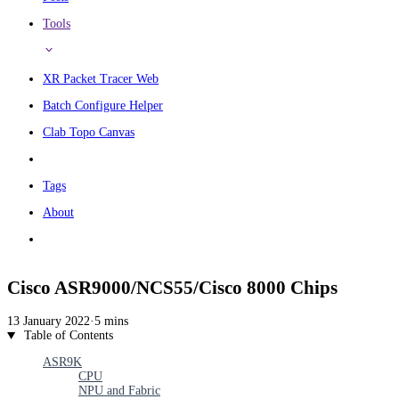
Tools
XR Packet Tracer Web
Batch Configure Helper
Clab Topo Canvas
Tags
About
Cisco ASR9000/NCS55/Cisco 8000 Chips
13 January 2022
·
5 mins
Table of Contents
ASR9K
CPU
NPU and Fabric