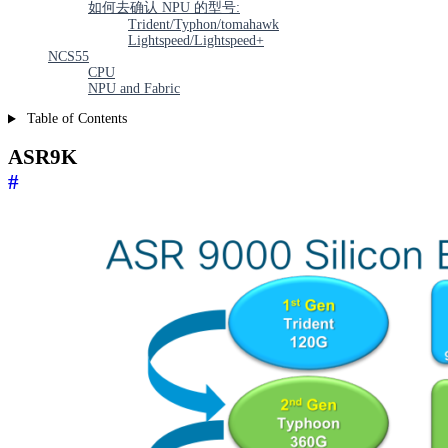
如何去确认 NPU 的型号:
Trident/Typhon/tomahawk
Lightspeed/Lightspeed+
NCS55
CPU
NPU and Fabric
Table of Contents
ASR9K
#