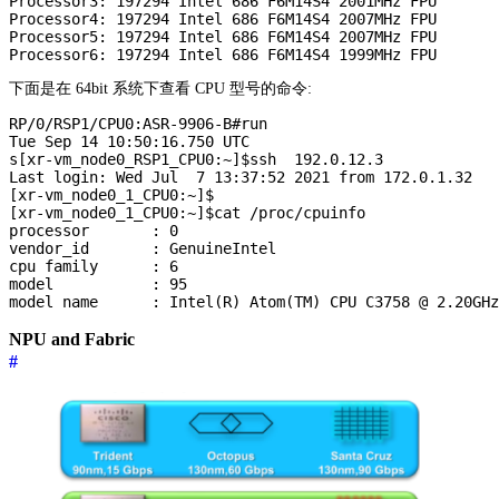
Processor3: 197294 Intel 686 F6M14S4 2001MHz FPU

Processor4: 197294 Intel 686 F6M14S4 2007MHz FPU

Processor5: 197294 Intel 686 F6M14S4 2007MHz FPU

下面是在 64bit 系统下查看 CPU 型号的命令:
RP/0/RSP1/CPU0:ASR-9906-B#run

Tue Sep 14 10:50:16.750 UTC

s[xr-vm_node0_RSP1_CPU0:~]$ssh  192.0.12.3

Last login: Wed Jul  7 13:37:52 2021 from 172.0.1.32

[xr-vm_node0_1_CPU0:~]$

[xr-vm_node0_1_CPU0:~]$cat /proc/cpuinfo

processor       : 0

vendor_id       : GenuineIntel

cpu family      : 6

model           : 95

NPU and Fabric
#