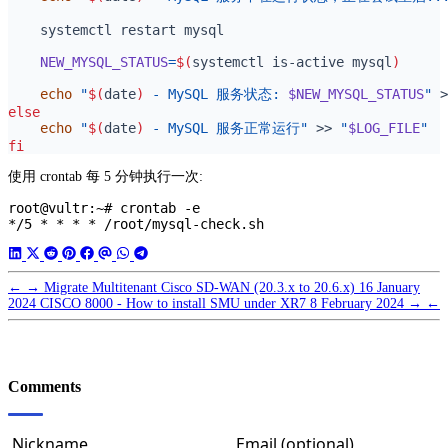
NEW_MYSQL_STATUS
=
$(
systemctl is-active mysql
)
echo
"
$(
date
)
 - MySQL 服务状态: 
$NEW_MYSQL_STATUS
"
 >
else
echo
"
$(
date
)
 - MySQL 服务正常运行"
 >> 
"
$LOG_FILE
"
fi
使用 crontab 每 5 分钟执行一次:
root@vultr:~# crontab -e

←
→
Migrate Multitenant Cisco SD-WAN (20.3.x to 20.6.x)
16 January
2024
CISCO 8000 - How to install SMU under XR7
8 February 2024
→
←
Comments