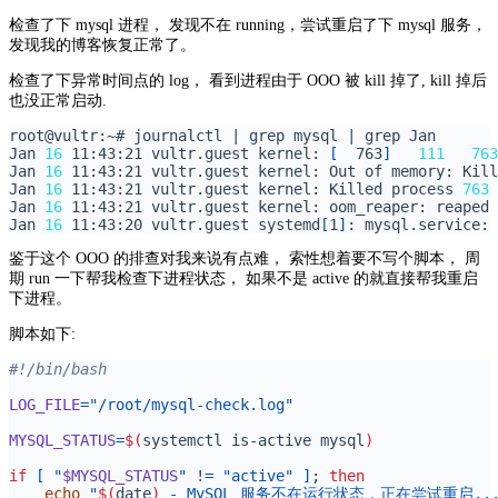
检查了下 mysql 进程， 发现不在 running，尝试重启了下 mysql 服务，
发现我的博客恢复正常了。
检查了下异常时间点的 log， 看到进程由于 OOO 被 kill 掉了, kill 掉后
也没正常启动.
root@vultr:~# journalctl 
|
 grep mysql 
|
Jan 
16
 11:43:21 vultr.guest kernel: 
[
  763
]
111
763
Jan 
16
 11:43:21 vultr.guest kernel: Out of memory: Kill
Jan 
16
 11:43:21 vultr.guest kernel: Killed process 
763
Jan 
16
 11:43:21 vultr.guest kernel: oom_reaper: reaped 
Jan 
16
 11:43:20 vultr.guest systemd
[
1
]
: mysql.service: 
鉴于这个 OOO 的排查对我来说有点难， 索性想着要不写个脚本， 周
期 run 一下帮我检查下进程状态， 如果不是 active 的就直接帮我重启
下进程。
脚本如下:
LOG_FILE
=
"/root/mysql-check.log"
MYSQL_STATUS
=
$(
systemctl is-active mysql
)
if
[
"
$MYSQL_STATUS
"
 !
=
"active"
]
;
then
echo
"
$(
date
)
 - MySQL 服务不在运行状态，正在尝试重启...